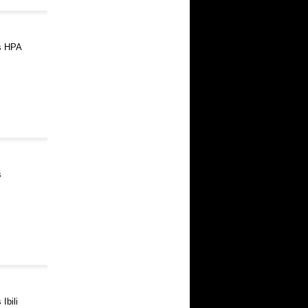
ts HPA
s
Ibili