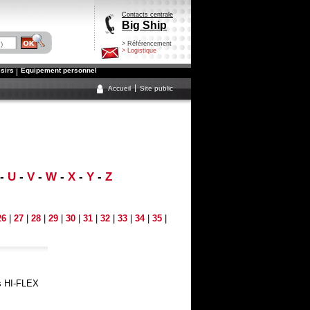
Contacts centrale
Big Ship
> Référencement
> Logistique
isirs
Equipement personnel
Accueil
Site public
-
U
-
V
-
W
-
X
-
Y
-
Z
26
|
27
|
28
|
29
|
30
|
31
|
32
|
33
|
34
|
35
|
ts HI-FLEX