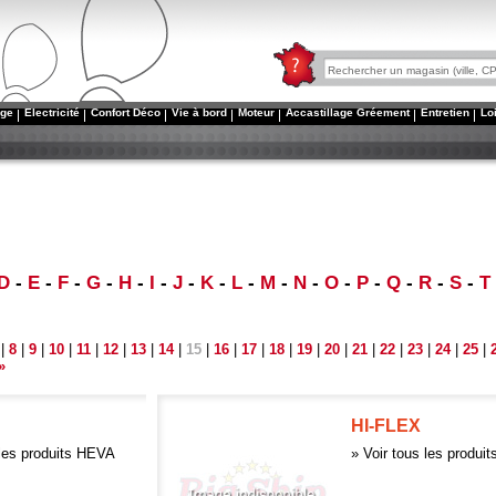
age
Electricité
Confort Déco
Vie à bord
Moteur
Accastillage Gréement
Entretien
Lo
D
-
E
-
F
-
G
-
H
-
I
-
J
-
K
-
L
-
M
-
N
-
O
-
P
-
Q
-
R
-
S
-
T
|
8
|
9
|
10
|
11
|
12
|
13
|
14
|
15
|
16
|
17
|
18
|
19
|
20
|
21
|
22
|
23
|
24
|
25
|
»
HI-FLEX
 les produits HEVA
» Voir tous les produi