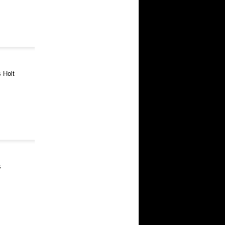
s Holt
s