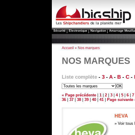
BigShip - Marine Equipement
Sécurité
Electronique
Navigation
Amarrage Mouill
Accueil
» Nos marques
NOS MARQUES
Liste complète
-
3
-
A
-
B
-
C
-
« Page précédente
|
1
|
2
|
3
|
4
|
5
|
6
|
7
36
|
37
|
38
|
39
|
40
|
41
|
Page suivante 
HEVA
» Voir tous