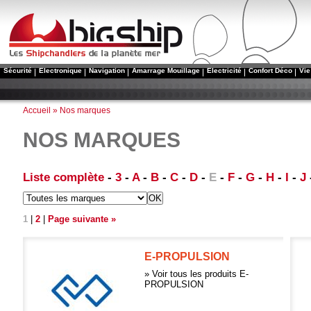
BigShip - Marine Equipement
Sécurité
Electronique
Navigation
Amarrage Mouillage
Electricité
Confort Déco
Vie
Accueil
» Nos marques
NOS MARQUES
Liste complète
-
3
-
A
-
B
-
C
-
D
-
E
-
F
-
G
-
H
-
I
-
J
1
|
2
|
Page suivante »
E-PROPULSION
» Voir tous les produits E-
PROPULSION